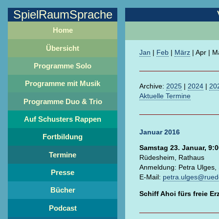
SpielRaumSprache
Home
Übersicht
Jan
|
Feb
|
März
|
Apr
|
M
Programme Solo
Programme mit Musik
Archive:
2025
|
2024
|
20
Aktuelle Termine
Programme Duo & Trio
Auf Schusters Rappen
Januar 2016
Fortbildung
Samstag 23. Januar, 9:0
Termine
Rüdesheim, Rathaus
Anmeldung: Petra Ulges, 
Presse
E-Mail:
petra.ulges@rue
Bücher
Schiff Ahoi fürs freie Er
Podcast