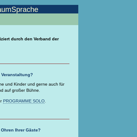
RaumSprache
fiziert durch den Verband der
e Veranstaltung?
ne und Kinder und gerne auch für
nd auf großer Bühne.
er
PROGRAMME SOLO
.
 Ohren Ihrer Gäste?