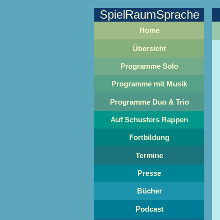
SpielRaumSprache
Home
Übersicht
Programme Solo
Programme mit Musik
Programme Duo & Trio
Auf Schusters Rappen
Fortbildung
Termine
Presse
Bücher
Podcast